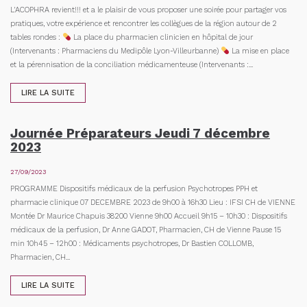
L'ACOPHRA revient!!! et a le plaisir de vous proposer une soirée pour partager vos
pratiques, votre expérience et rencontrer les collègues de la région autour de 2
tables rondes :
La place du pharmacien clinicien en hôpital de jour
(Intervenants : Pharmaciens du Medipôle Lyon-Villeurbanne)
La mise en place
et la pérennisation de la conciliation médicamenteuse (Intervenants :...
LIRE LA SUITE
Journée Préparateurs Jeudi 7 décembre
2023
27/09/2023
PROGRAMME Dispositifs médicaux de la perfusion Psychotropes PPH et
pharmacie clinique 07 DECEMBRE 2023 de 9h00 à 16h30 Lieu : IFSI CH de VIENNE
Montée Dr Maurice Chapuis 38200 Vienne 9h00 Accueil 9h15 – 10h30 : Dispositifs
médicaux de la perfusion, Dr Anne GADOT, Pharmacien, CH de Vienne Pause 15
min 10h45 – 12h00 : Médicaments psychotropes, Dr Bastien COLLOMB,
Pharmacien, CH...
LIRE LA SUITE